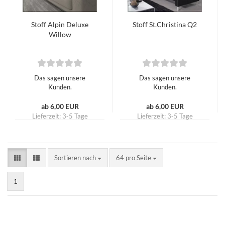
Stoff Alpin Deluxe
Stoff St.Christina Q2
Willow
Das sagen unsere
Das sagen unsere
Kunden.
Kunden.
ab 6,00 EUR
ab 6,00 EUR
Lieferzeit:
3-5 Tage
Lieferzeit:
3-5 Tage
Sortieren nach
pro Seite
Sortieren nach
64 pro Seite
1