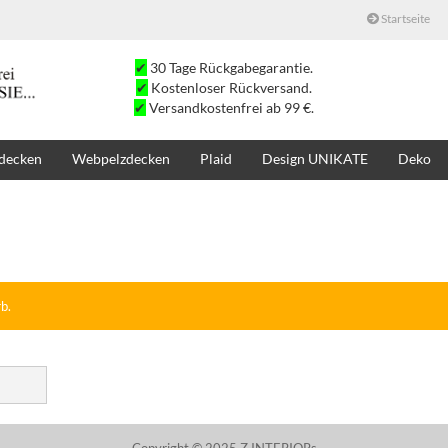
Startseite
✔
30 Tage Rückgabegarantie.
✔
Kostenloser Rückversand.
✔
Versandkostenfrei ab 99 €.
decken
Webpelzdecken
Plaid
Design UNIKATE
Deko
SALE
SUCHE
K
b.