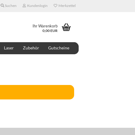
Suchen
Kundenlogin
Merkzettel
Ihr Warenkorb
0,00 EUR
Laser
Zubehör
Gutscheine
ONTAKT
ÜBER UNS
DESIGNER