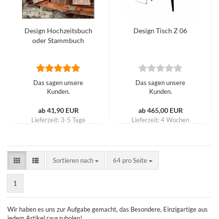
Design Hochzeitsbuch
Design Tisch Z 06
oder Stammbuch
Das sagen unsere
Das sagen unsere
Kunden.
Kunden.
ab 41,90 EUR
ab 465,00 EUR
Lieferzeit:
3-5 Tage
Lieferzeit:
4 Wochen
Sortieren nach
pro Seite
Sortieren nach
64 pro Seite
1
Wir haben es uns zur Aufgabe gemacht, das Besondere, Einzigartige aus
jedem Artikel rauszuholen!