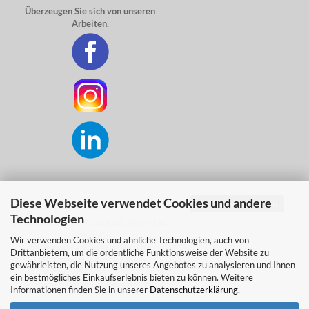
Überzeugen Sie sich von unseren
Arbeiten.
Diese Webseite verwendet Cookies und andere
Vertrag widerrufen
SICHER ZAHLEN MIT...
Technologien
Wir verwenden Cookies und ähnliche Technologien, auch von
Sie können auch gerne Vor Ort
Drittanbietern, um die ordentliche Funktionsweise der Website zu
in Bar oder mit Karte zahlen.
gewährleisten, die Nutzung unseres Angebotes zu analysieren und Ihnen
ein bestmögliches Einkaufserlebnis bieten zu können. Weitere
Informationen finden Sie in unserer
Datenschutzerklärung
.