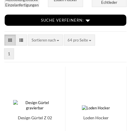
Echtleder
Einzelanfertigungen
SUCHE VERFEINERN:
Sortieren nach
pro Seite
Sortieren nach
64 pro Seite
1
Design Gürtel Z 02
Loden Hocker