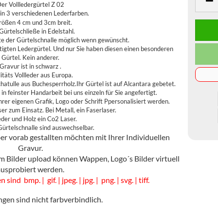
er Vollledergürtel Z 02
in 3 verschiedenen Lederfarben.
rößen 4 cm und 3cm breit.
Gürtelschließe in Edelstahl.
te der Gürtelschnalle möglich wenn gewünscht.
rtigten Ledergürtel. Und nur Sie haben diesen einen besonderen
Gürtel. Kein anderer.
Gravur ist in schwarz .
itäts Vollleder aus Europa.
chatulle aus Buchesperrholz.Ihr Gürtel ist auf Alcantara gebetet.
in feinster Handarbeit bei uns einzeln für Sie angefertigt.
hrer eigenen Grafik, Logo oder Schrift Ppersonalisiert werden.
r zum Einsatz. Bei Metall, ein Faserlaser.
eder und Holz ein Co2 Laser.
Gürtelschnalle sind auswechselbar.
er vorab gestallten möchten mit Ihrer Individuellen
Gravur.
 Bilder upload können Wappen, Logo´s Bilder virtuell
ausprobiert werden.
d bmp. | gif. | jpeg. | jpg. | png. | svg. | tiff.
gen sind nicht farbverbindlich.