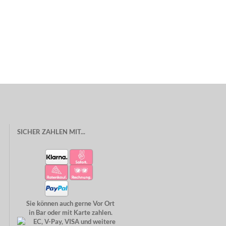
SICHER ZAHLEN MIT...
Sie können auch gerne Vor Ort
in Bar oder mit Karte zahlen.