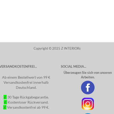
Copyright © 2025 Z INTERIORs
VERSANDKOSTENFREI...
SOCIAL MEDIA...
Überzeugen Sie sich von unseren
Ab einem Bestellwert von 99 €
Arbeiten.
Versandkostenfrei innerhalb
Deutschland.
✔
30 Tage Rückgabegarantie.
✔
Kostenloser Rückversand.
✔
Versandkostenfrei ab 99 €.