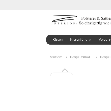
Kissen
Kissenfüllung
Velours
Stoffe
Montbel
»
»
Startseite
Design UNIKATE
Design G