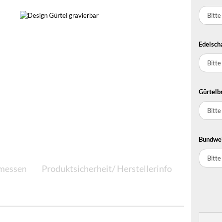
Edelscha
Gürtelbr
Bundwei
messen
Produktsicherheit/ Herstellerinfo