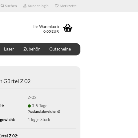
Suchen
Kundenlogin
Merkzettel
Ihr Warenkorb
0,00 EUR
Laser
Zubehör
Gutscheine
ONTAKT
ÜBER UNS
DESIGNER
n Gürtel Z 02
Z-02
it:
3-5 Tage
(Ausland abweichend)
gewicht:
1
kg je Stück
rtel Z 02: