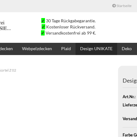
Startseite
✔
30 Tage Rückgabegarantie.
✔
Kostenloser Rückversand.
✔
Versandkostenfrei ab 99 €.
decken
Webpelzdecken
Plaid
Design UNIKATE
Deko
SALE
SUCHE
K
ürtel Z 02
Desig
Art.Nr.:
Lieferze
Versand
Farbe Gü