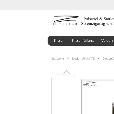
Kissen
Kissenfüllung
Velours
Stoffe
Montbel
»
»
Startseite
Design UNIKATE
Design G