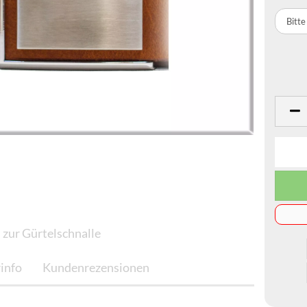
 zur Gürtelschnalle
rinfo
Kundenrezensionen