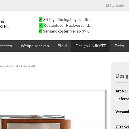
Startseite
✔
30 Tage Rückgabegarantie.
✔
Kostenloser Rückversand.
✔
Versandkostenfrei ab 99 €.
decken
Webpelzdecken
Plaid
Design UNIKATE
Deko
SALE
SUCHE
K
ürtelschnalle Edelstahl
Desig
Art.Nr.:
Lieferze
Versand
Z 02 Sch