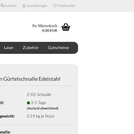
Suchen
Kundenlogin
Merkzettel
Ihr Warenkorb
0,00 EUR
Laser
Zubehör
Gutscheine
ONTAKT
ÜBER UNS
DESIGNER
n Gürtelschnalle Edelstahl
Z-02-Schnalle
it:
3-5 Tage
(Ausland abweichend)
gewicht:
0.19
kg je Stück
nalle: