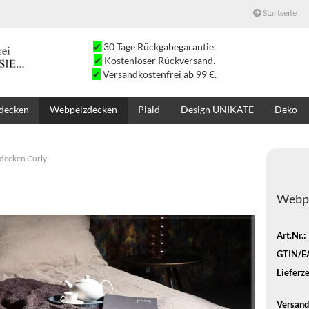
Startseite
✔
30 Tage Rückgabegarantie.
✔
Kostenloser Rückversand.
✔
Versandkostenfrei ab 99 €.
decken
Webpelzdecken
Plaid
Design UNIKATE
Deko
SALE
SUCHE
K
decken Curly
Webpe
Art.Nr.:
GTIN/E
Lieferze
Versand