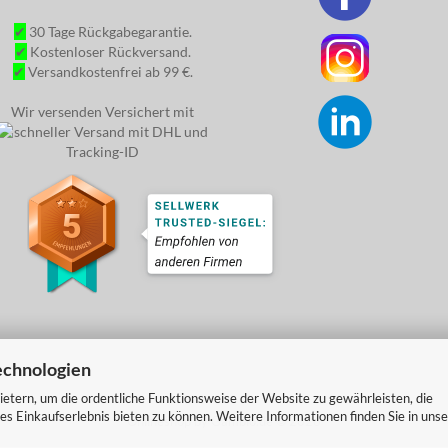
✔
30 Tage Rückgabegarantie.
✔
Kostenloser Rückversand.
✔
Versandkostenfrei ab 99 €.
Wir versenden Versichert mit
echnologien
etern, um die ordentliche Funktionsweise der Website zu gewährleisten, die
s Einkaufserlebnis bieten zu können. Weitere Informationen finden Sie in unse
Onlineshop
by Gambio.de © 2026