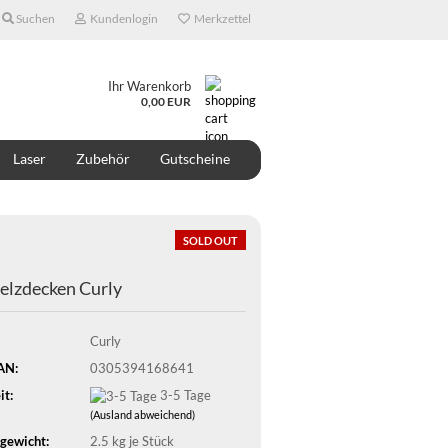
Suchen
Kundenlogin
Merkzettel
Ihr Warenkorb
0,00 EUR
Laser
Zubehör
Gutscheine
ONTAKT
ÜBER UNS
DESIGNER
SOLD OUT
lzdecken Curly
Curly
AN:
0305394168641
it:
3-5 Tage
(Ausland abweichend)
gewicht:
2.5
kg je Stück