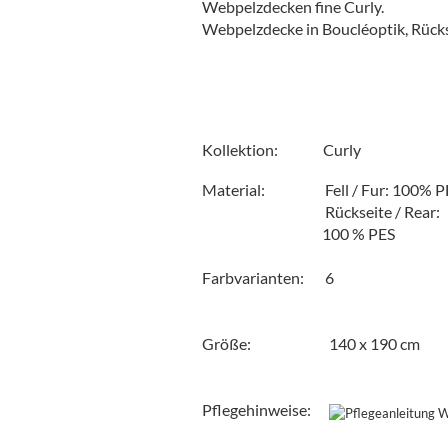
Webpelzdecken fine Curly.
Webpelzdecke in Boucléoptik, Rück
Kollektion: Curly
Material: Fell / Fur: 100% PE
Rückseite / Rear:
100 % PES
Farbvarianten: 6
Größe: 140 x 190 cm
Pflegehinweise:
Besondere Hinweise: