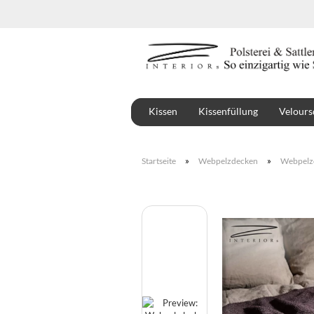
Kissen
Kissenfüllung
Velours
Stoffe
Montbel
»
»
Startseite
Webpelzdecken
Webpelz