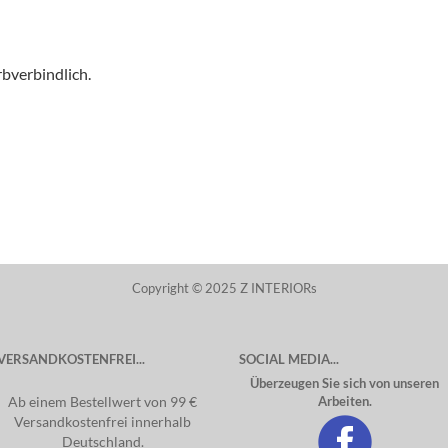
rbverbindlich.
Copyright © 2025 Z INTERIORs
VERSANDKOSTENFREI...
SOCIAL MEDIA...
Überzeugen Sie sich von unseren
Ab einem Bestellwert von 99 €
Arbeiten.
Versandkostenfrei innerhalb
Deutschland.