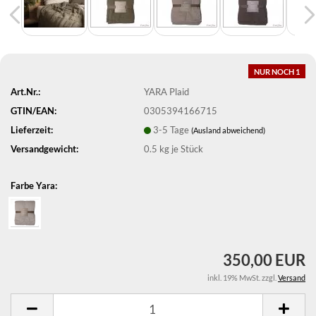
NUR NOCH 1
Art.Nr.:
YARA Plaid
GTIN/EAN:
0305394166715
Lieferzeit:
3-5 Tage
(Ausland abweichend)
Versandgewicht:
0.5
kg je Stück
Farbe Yara:
350,00 EUR
inkl. 19% MwSt. zzgl.
Versand