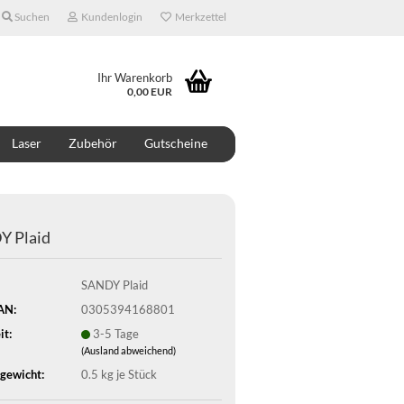
Suchen
Kundenlogin
Merkzettel
Ihr Warenkorb
0,00 EUR
Laser
Zubehör
Gutscheine
ONTAKT
ÜBER UNS
DESIGNER
 Plaid
SANDY Plaid
AN:
0305394168801
it:
3-5 Tage
(Ausland abweichend)
gewicht:
0.5
kg je Stück