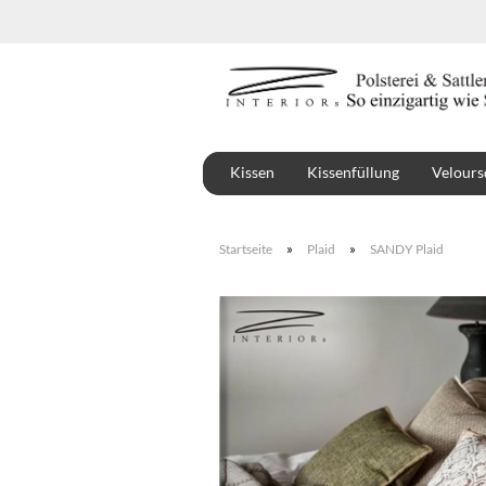
Kissen
Kissenfüllung
Velours
Stoffe
Montbel
»
»
Startseite
Plaid
SANDY Plaid