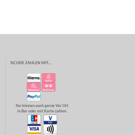
SICHER ZAHLEN MIT...
Sie können auch gerne Vor Ort
in Bar oder mit Karte zahlen.