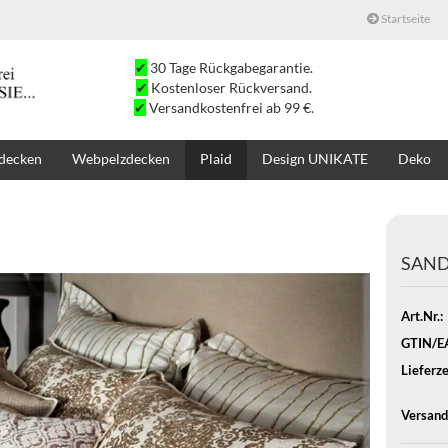
Startseite
✔
30 Tage Rückgabegarantie.
✔
Kostenloser Rückversand.
✔
Versandkostenfrei ab 99 €.
decken
Webpelzdecken
Plaid
Design UNIKATE
Deko
SALE
SUCHE
K
SANDY
Art.Nr.:
GTIN/E
Lieferze
Versand