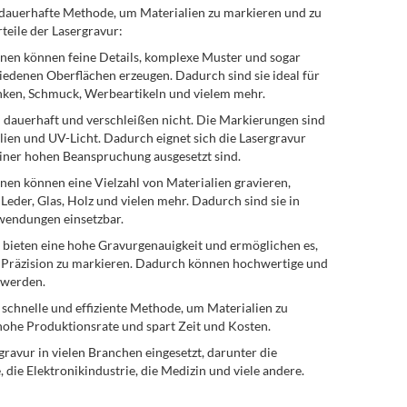
d dauerhafte Methode, um Materialien zu markieren und zu
rteile der Lasergravur:
inen können feine Details, komplexe Muster und sogar
hiedenen Oberflächen erzeugen. Dadurch sind sie ideal für
nken, Schmuck, Werbeartikeln und vielem mehr.
d dauerhaft und verschleißen nicht. Die Markierungen sind
ien und UV-Licht. Dadurch eignet sich die Lasergravur
einer hohen Beanspruchung ausgesetzt sind.
inen können eine Vielzahl von Materialien gravieren,
 Leder, Glas, Holz und vielen mehr. Dadurch sind sie in
endungen einsetzbar.
 bieten eine hohe Gravurgenauigkeit und ermöglichen es,
er Präzision zu markieren. Dadurch können hochwertige und
t werden.
ne schnelle und effiziente Methode, um Materialien zu
hohe Produktionsrate und spart Zeit und Kosten.
gravur in vielen Branchen eingesetzt, darunter die
die Elektronikindustrie, die Medizin und viele andere.