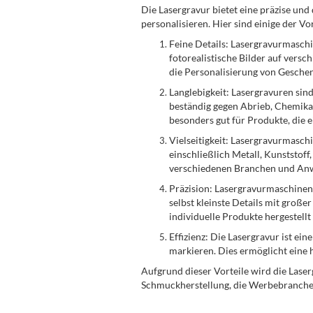
Die Lasergravur bietet eine präzise un
personalisieren. Hier sind einige der Vo
Feine Details: Lasergravurmasch
fotorealistische Bilder auf versc
die Personalisierung von Gesche
Langlebigkeit: Lasergravuren sin
beständig gegen Abrieb, Chemikal
besonders gut für Produkte, die 
Vielseitigkeit: Lasergravurmasch
einschließlich Metall, Kunststoff,
verschiedenen Branchen und Anw
Präzision: Lasergravurmaschinen
selbst kleinste Details mit groß
individuelle Produkte hergestell
Effizienz: Die Lasergravur ist ei
markieren. Dies ermöglicht eine 
Aufgrund dieser Vorteile wird die Laser
Schmuckherstellung, die Werbebranche, 