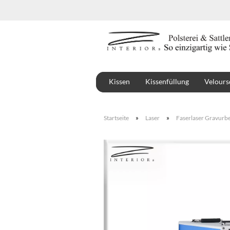
Kissen
Kissenfüllung
Velours
Stoffe
Montbel
»
»
Startseite
Laser
Faserlaser Gravurb