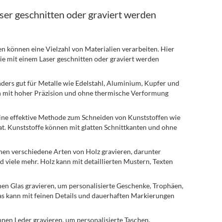
aser geschnitten oder graviert werden
 können eine Vielzahl von Materialien verarbeiten. Hier
 die mit einem Laser geschnitten oder graviert werden
nders gut für Metalle wie Edelstahl, Aluminium, Kupfer und
n mit hoher Präzision und ohne thermische Verformung
eine effektive Methode zum Schneiden von Kunststoffen wie
t. Kunststoffe können mit glatten Schnittkanten und ohne
en verschiedene Arten von Holz gravieren, darunter
 viele mehr. Holz kann mit detaillierten Mustern, Texten
en Glas gravieren, um personalisierte Geschenke, Trophäen,
as kann mit feinen Details und dauerhaften Markierungen
nen Leder gravieren, um personalisierte Taschen,