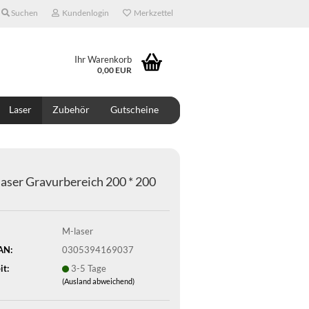
Suchen
Kundenlogin
Merkzettel
Ihr Warenkorb
0,00 EUR
Laser
Zubehör
Gutscheine
ONTAKT
ÜBER UNS
DESIGNER
laser Gravurbereich 200 * 200
M-laser
AN:
0305394169037
it:
3-5 Tage
(Ausland abweichend)