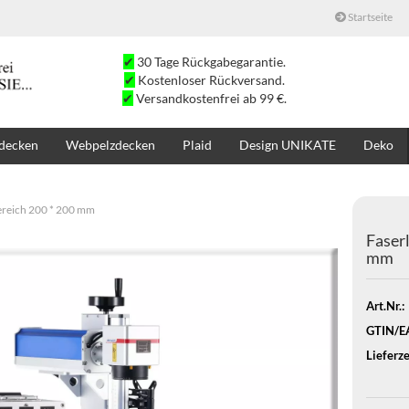
Startseite
✔
30 Tage Rückgabegarantie.
✔
Kostenloser Rückversand.
✔
Versandkostenfrei ab 99 €.
decken
Webpelzdecken
Plaid
Design UNIKATE
Deko
SALE
SUCHE
K
ereich 200 * 200 mm
Faser
mm
Art.Nr.:
GTIN/E
Lieferze