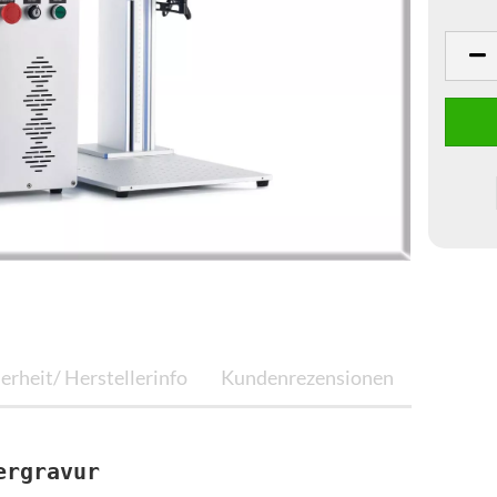
erheit/ Herstellerinfo
Kundenrezensionen
ergravur