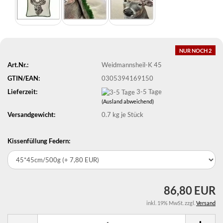
NUR NOCH 2
Art.Nr.:
Weidmannsheil-K 45
GTIN/EAN:
0305394169150
Lieferzeit:
3-5 Tage
(Ausland abweichend)
Versandgewicht:
0.7
kg je Stück
Kissenfüllung Federn:
86,80 EUR
inkl. 19% MwSt. zzgl.
Versand