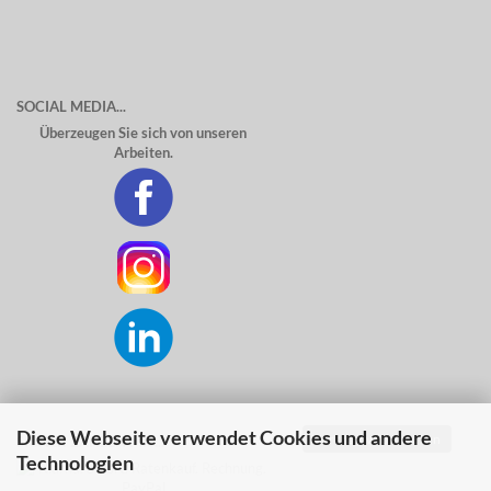
SOCIAL MEDIA...
Überzeugen Sie sich von unseren
Arbeiten.
Diese Webseite verwendet Cookies und andere
Vertrag widerrufen
SICHER ZAHLEN MIT...
Technologien