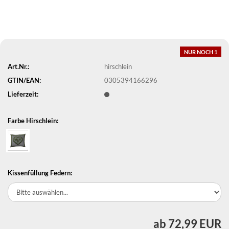
NUR NOCH 1
Art.Nr.:
hirschlein
GTIN/EAN:
0305394166296
Lieferzeit:
Farbe Hirschlein:
Kissenfüllung Federn:
ab 72,99 EUR