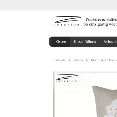
Kissen
Kissenfüllung
Velours
Stoffe
Montbel
»
»
Startseite
Kissen
Mountain Deluxe 