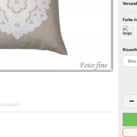
Versand
Farbe J
Kissenf
nsionen