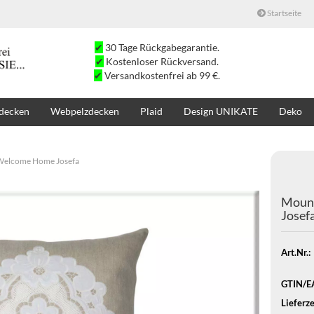
Startseite
✔
30 Tage Rückgabegarantie.
✔
Kostenloser Rückversand.
✔
Versandkostenfrei ab 99 €.
decken
Webpelzdecken
Plaid
Design UNIKATE
Deko
SALE
SUCHE
K
Welcome Home Josefa
Mount
Josef
Art.Nr.:
GTIN/E
Lieferze