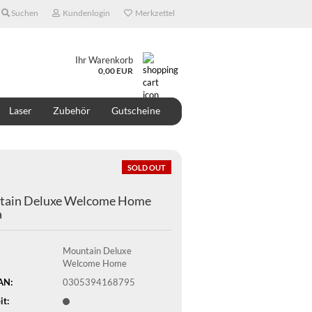
Suchen
Kundenlogin
Merkzettel
Ihr Warenkorb
0,00 EUR
Laser
Zubehör
Gutscheine
ONTAKT
ÜBER UNS
DESIGNER
SOLD OUT
ain Deluxe Welcome Home
a
Mountain Deluxe
Welcome Home
AN:
0305394168795
it: