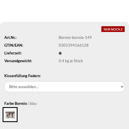
NUR NOCH 2
Art.Nr.:
Bormio-bormio-149
GTIN/EAN:
0305394166128
Lieferzeit:
Versandgewicht:
0.4
kg je Stück
Kissenfüllung Federn:
Farbe Bormio :
blau