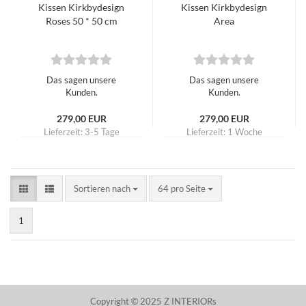
Kissen Kirkbydesign
Kissen Kirkbydesign
Roses 50 * 50 cm
Area
Das sagen unsere
Das sagen unsere
Kunden.
Kunden.
279,00 EUR
279,00 EUR
Lieferzeit:
3-5 Tage
Lieferzeit:
1 Woche
Sortieren nach
pro Seite
Sortieren nach
64 pro Seite
1
Copyright © 2025 Z INTERIORs